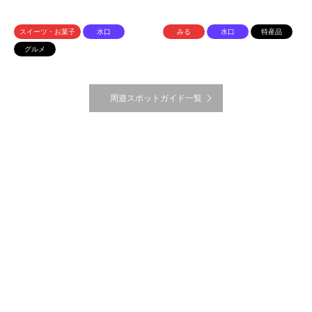
スイーツ・お菓子
水口
みる
水口
特産品
グルメ
周遊スポットガイド一覧