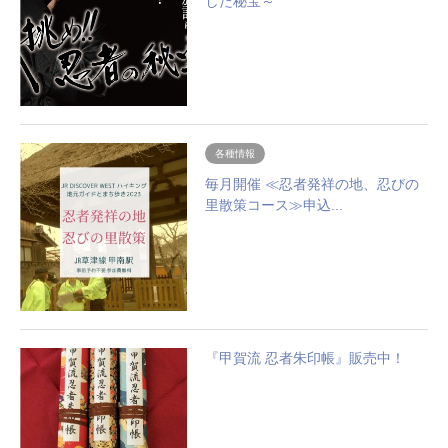
した秘宝～
各種情報
毎月開催 ≪忍者発祥の地、忍びの
里散策コース≫申込...
『甲賀流 忍者朱印帳』販売中！