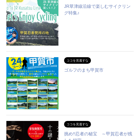
JR草津線沿線で楽しむサイクリン
グ特集♪
ココを見逃すな
ゴルフのまち甲賀市
ココを見逃すな
挑め!!忍者の秘宝 ～甲賀忍者が残