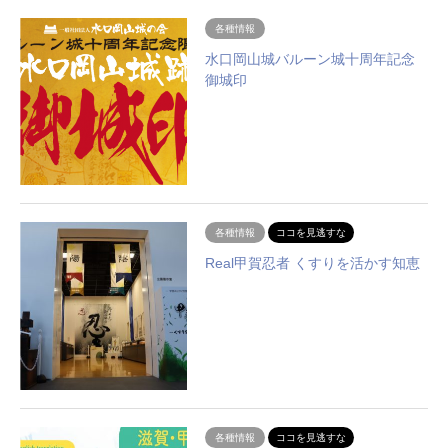
各種情報
水口岡山城バルーン城十周年記念
御城印
各種情報
ココを見逃すな
Real甲賀忍者 くすりを活かす知恵
各種情報
ココを見逃すな