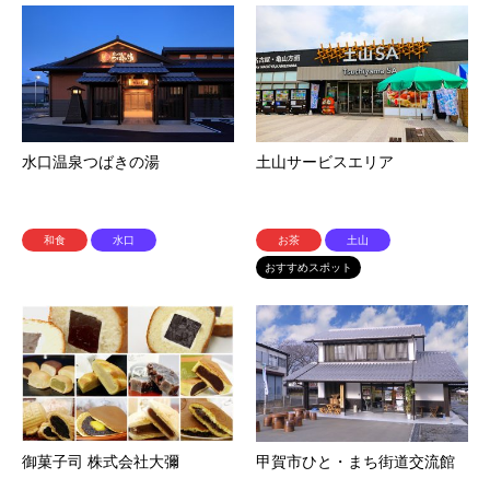
水口温泉つばきの湯
土山サービスエリア
和食
水口
お茶
土山
おすすめスポット
御菓子司 株式会社大彌
甲賀市ひと・まち街道交流館