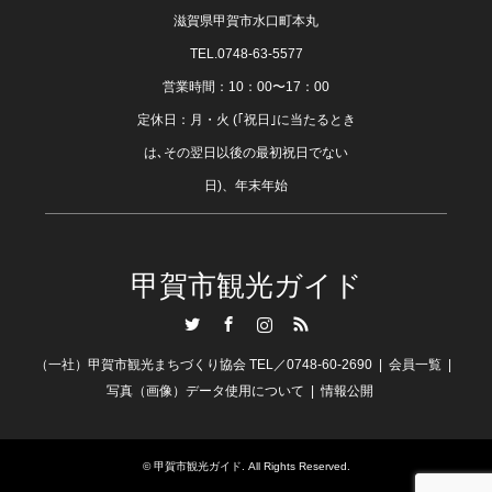
滋賀県甲賀市水口町本丸
TEL.0748-63-5577
営業時間：10：00〜17：00
定休日：月・火 (｢祝日｣に当たるとき
は､その翌日以後の最初祝日でない
日)、年末年始
甲賀市観光ガイド
Twitter
Facebook
Instagram
RSS
（一社）甲賀市観光まちづくり協会 TEL／0748-60-2690
会員一覧
写真（画像）データ使用について
情報公開
©
甲賀市観光ガイド
. All Rights Reserved.