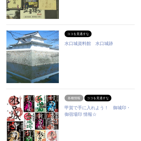
ココを見逃すな
水口城資料館 水口城跡
各種情報
ココを見逃すな
甲賀で手に入れよう！ 御城印・
御宿場印 情報☆