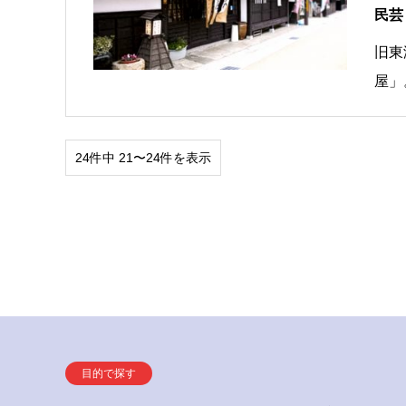
民芸
旧東
屋」
24件中 21〜24件を表示
目的で探す