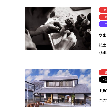
カ
やま
粘土
り組
特
甲賀
この