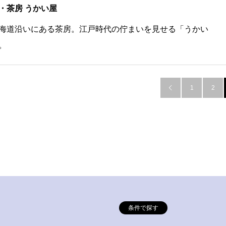
・茶房 うかい屋
海道沿いにある茶房。江戸時代の佇まいを見せる「うかい
。
1
2

条件で探す