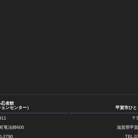
ル忍者館
ションセンター）
甲賀市ひと
311
〒5
町竜法師600
滋賀県甲賀
0-2790
TEL.0