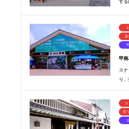
する
直
甲南
スナ
り、
カ
買