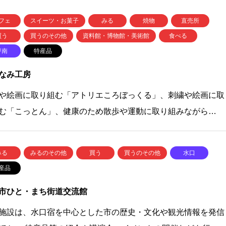
フェ
スイーツ・お菓子
みる
焼物
直売所
買う
買うのその他
資料館・博物館・美術館
食べる
甲南
特産品
なみ工房
や絵画に取り組む「アトリエころぼっくる」、刺繍や絵画に取
む「こっとん」、健康のため散歩や運動に取り組みながら…
みる
みるのその他
買う
買うのその他
水口
産品
市ひと・まち街道交流館
施設は、水口宿を中心とした市の歴史・文化や観光情報を発信