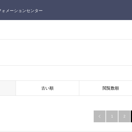
フォメーションセンター
古い順
閲覧数順
1
2
