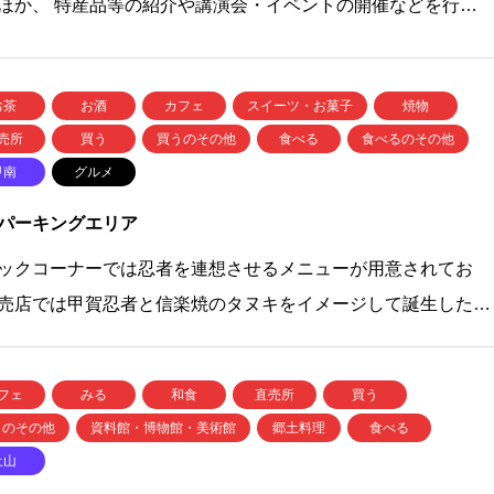
ほか、 特産品等の紹介や講演会・イベントの開催などを行…
お茶
お酒
カフェ
スイーツ・お菓子
焼物
売所
買う
買うのその他
食べる
食べるのその他
甲南
グルメ
パーキングエリア
ックコーナーでは忍者を連想させるメニューが用意されてお
売店では甲賀忍者と信楽焼のタヌキをイメージして誕生した…
フェ
みる
和食
直売所
買う
うのその他
資料館・博物館・美術館
郷土料理
食べる
土山