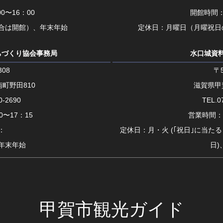
0〜16：00
開館時間：
合は開館）、年末年始
定休日：月曜日（月曜祝日
ちづくり協会事務局
水口城資
308
〒5
町野田810
滋賀県甲
0-2690
TEL.0
〜17：15
営業時間：1
：
定休日：月・火 (｢祝日｣に当た
年末年始
日)
甲賀市観光ガイド