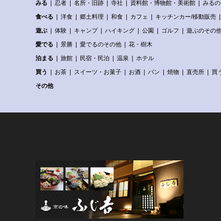
みる
忍者
名所・旧跡
寺社
資料館・博物館・美術館
みるの
食べる
洋食
郷土料理
和食
カフェ
キッチンカー/移動販売
遊ぶ
体験
キャンプ
ハイキング
公園
ゴルフ
遊ぶのその
愛でる
景勝
愛でるのその他
花・樹木
泊まる
旅館
民宿・民泊
温泉
ホテル
買う
お茶
スイーツ・お菓子
お酒
パン
焼物
直売所
買
その他