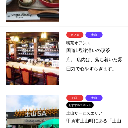
カフェ
土山
喫茶オアシス
国道1号線沿いの喫茶
店。 店内は、落ち着いた雰
囲気で心やすらぎます。
お茶
土山
おすすめスポット
土山サービスエリア
甲賀市土山町にある「土山