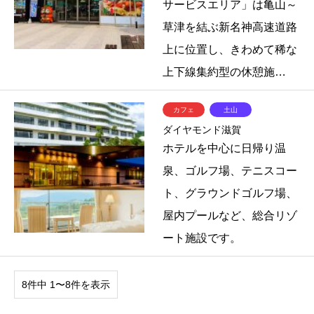
サービスエリア」は亀山～
草津を結ぶ新名神高速道路
上に位置し、きわめて稀な
上下線集約型の休憩施…
カフェ
土山
ダイヤモンド滋賀
ホテルを中心に日帰り温
泉、ゴルフ場、テニスコー
ト、グラウンドゴルフ場、
屋内プールなど、総合リゾ
ート施設です。
8件中 1〜8件を表示