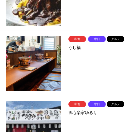
和食
水口
グルメ
うし福
和食
水口
グルメ
酒心楽家ゆるり