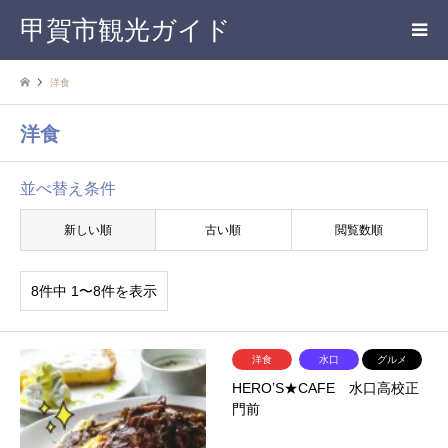
甲賀市観光ガイド
洋食
洋食
並べ替え条件
新しい順
古い順
閲覧数順
8件中 1〜8件を表示
洋食
水口
グルメ
HERO’S★CAFE 水口高校正
門前