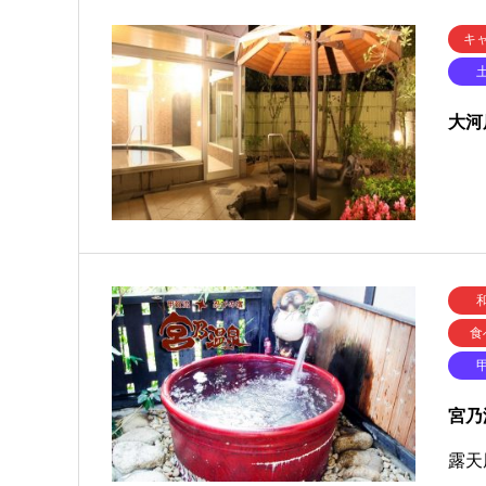
キ
大河
食
宮乃
露天