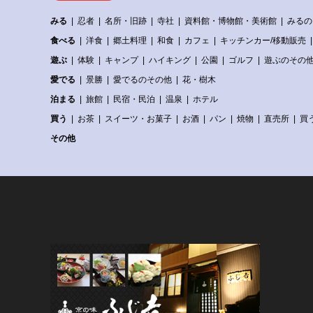
みる
忍者
名所・旧跡
寺社
資料館・博物館・美術館
みるの
食べる
洋食
郷土料理
和食
カフェ
キッチンカー/移動販売
遊ぶ
体験
キャンプ
ハイキング
公園
ゴルフ
遊ぶのその
愛でる
景勝
愛でるのその他
花・樹木
泊まる
旅館
民宿・民泊
温泉
ホテル
買う
お茶
スイーツ・お菓子
お酒
パン
焼物
直売所
買
その他