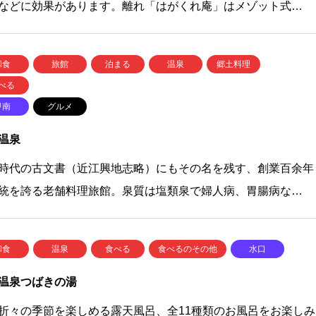
などに効果があります。離れ「はがくれ庵」はメゾット式…
和食
旅館
泊まる
温泉
郷土料理
べる
甲南
グルメ
温泉
時代の古文書（近江興地志略）にもその名を残す、創業百余年
統を誇る老舗料理旅館。泉質は塩類泉で婦人病、胃腸病な…
和食
温泉
食べる
食べるのその他
水口
温泉つばきの湯
折々の季節を楽しめる露天風呂、全11種類のお風呂をお楽しみ