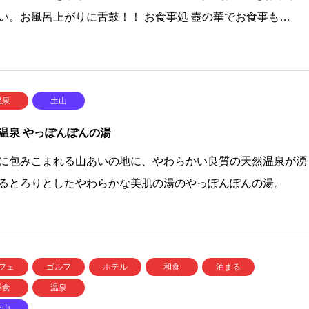
い。お風呂上がりに舌鼓！！ お食事処 壺の華でお食事も…
温泉
土山
温泉 やっぽんぽんの湯
に包みこまれる山あいの地に、やわらかい良質の天然温泉が湧
るとろりとしたやわらかな美肌の湯のやっぽんぽんの湯。
フェ
ゴルフ
ホテル
和食
泊まる
洋食
温泉
土山