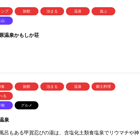
ャンプ
旅館
泊まる
温泉
遊ぶ
土山
原温泉かもしか荘
和食
旅館
泊まる
温泉
郷土料理
べる
甲南
グルメ
温泉
風呂もある甲賀忍びの湯は、含塩化土類食塩泉でリウマチや神