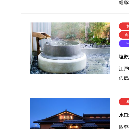
経痛
食
塩野
江戸
の伝
水口
四季