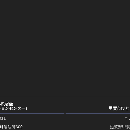
ル忍者館
ションセンター）
甲賀市ひと
311
〒5
町竜法師600
滋賀県甲賀