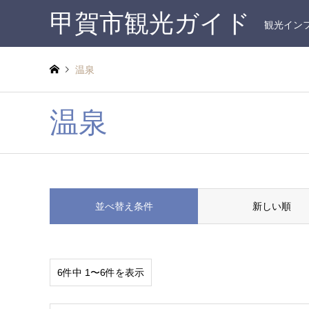
甲賀市観光ガイド
観光イン
温泉
温泉
並べ替え条件
新しい順
6件中 1〜6件を表示