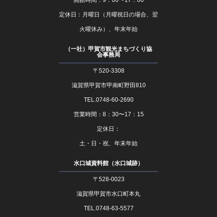
開館時間：9：00〜17：00
定休日：月曜日（月曜祝日の場合、翌
火曜休み）、年末年始
（一社）甲賀市観光まちづくり協
会事務局
〒520-3308
滋賀県甲賀市甲南町野田810
TEL.0748-60-2690
営業時間：8：30〜17：15
定休日：
土・日・祝、年末年始
水口城資料館（水口城跡）
〒528-0023
滋賀県甲賀市水口町本丸
TEL.0748-63-5577