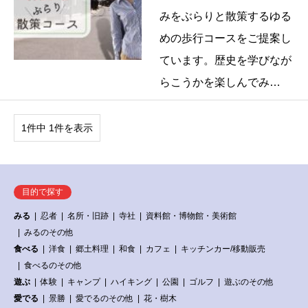
みをぶらりと散策するゆる
めの歩行コースをご提案し
ています。歴史を学びなが
らこうかを楽しんでみ…
1件中 1件を表示
目的で探す
みる
忍者
名所・旧跡
寺社
資料館・博物館・美術館
みるのその他
食べる
洋食
郷土料理
和食
カフェ
キッチンカー/移動販売
食べるのその他
遊ぶ
体験
キャンプ
ハイキング
公園
ゴルフ
遊ぶのその他
愛でる
景勝
愛でるのその他
花・樹木