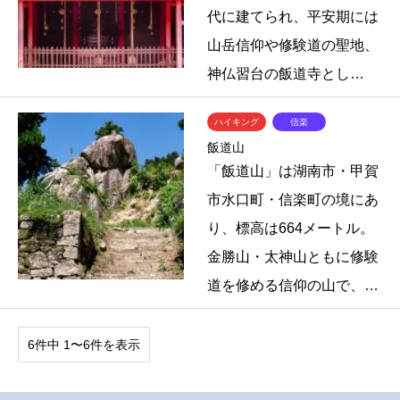
代に建てられ、平安期には
山岳信仰や修験道の聖地、
神仏習台の飯道寺とし…
ハイキング
信楽
飯道山
「飯道山」は湖南市・甲賀
市水口町・信楽町の境にあ
り、標高は664メートル。
金勝山・太神山ともに修験
道を修める信仰の山で、…
6件中 1〜6件を表示