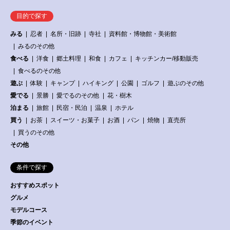
目的で探す
みる
忍者
名所・旧跡
寺社
資料館・博物館・美術館
みるのその他
食べる
洋食
郷土料理
和食
カフェ
キッチンカー/移動販売
食べるのその他
遊ぶ
体験
キャンプ
ハイキング
公園
ゴルフ
遊ぶのその他
愛でる
景勝
愛でるのその他
花・樹木
泊まる
旅館
民宿・民泊
温泉
ホテル
買う
お茶
スイーツ・お菓子
お酒
パン
焼物
直売所
買うのその他
その他
条件で探す
おすすめスポット
グルメ
モデルコース
季節のイベント