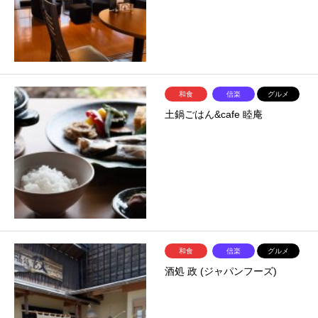
和食
信楽
グルメ
土鍋ごはん&cafe 睦庵
和食
信楽
グルメ
酒処 政 (ジャパンフーズ)