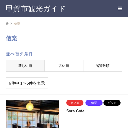
甲賀市観光ガイド
信楽
信楽
並べ替え条件
新しい順
古い順
閲覧数順
6件中 1〜6件を表示
カフェ
信楽
グルメ
Sara Cafe