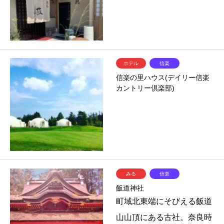
ホテル
信楽
信楽の里ハウス(デイリー信楽
カントリー倶楽部)
みる
信楽
飯道神社
町域北東端にそびえる飯道
山山頂にある古社。奈良時