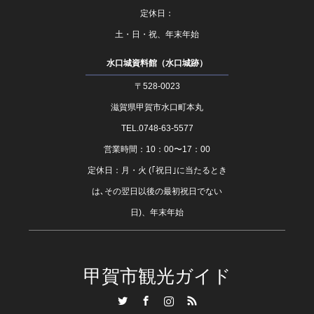
定休日：
土・日・祝、年末年始
水口城資料館（水口城跡）
〒528-0023
滋賀県甲賀市水口町本丸
TEL.0748-63-5577
営業時間：10：00〜17：00
定休日：月・火 (｢祝日｣に当たるとき
は､その翌日以後の最初祝日でない
日)、年末年始
甲賀市観光ガイド
Twitter
Facebook
Instagram
RSS