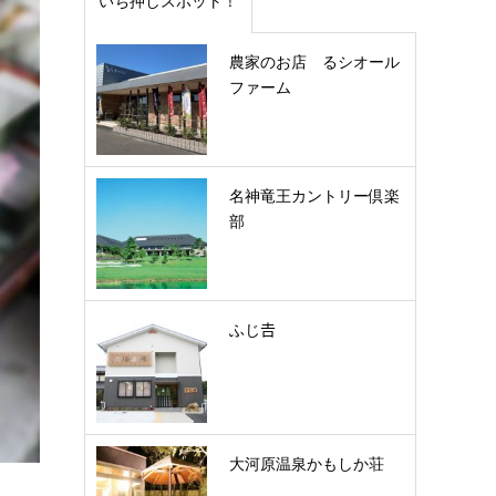
いち押しスポット！
農家のお店 るシオール
ファーム
名神竜王カントリー倶楽
部
ふじ𠮷
大河原温泉かもしか荘