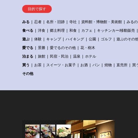
目的で探す
みる
忍者
名所・旧跡
寺社
資料館・博物館・美術館
みるの
食べる
洋食
郷土料理
和食
カフェ
キッチンカー/移動販売
遊ぶ
体験
キャンプ
ハイキング
公園
ゴルフ
遊ぶのその
愛でる
景勝
愛でるのその他
花・樹木
泊まる
旅館
民宿・民泊
温泉
ホテル
買う
お茶
スイーツ・お菓子
お酒
パン
焼物
直売所
買
その他