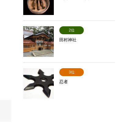
2位
田村神社
3位
忍者