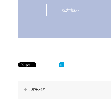
拡大地図へ
お菓子
,
特産