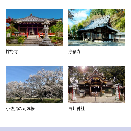
櫟野寺
浄福寺
小佐治の元気桜
白川神社