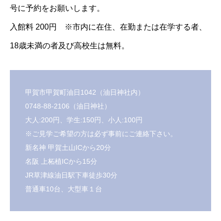
号に予約をお願いします。
入館料 200円 ※市内に在住、在勤または在学する者、
18歳未満の者及び高校生は無料。
甲賀市甲賀町油日1042（油日神社内）
0748-88-2106（油日神社）
大人:200円、学生:150円、小人:100円
※ご見学ご希望の方は必ず事前にご連絡下さい。
新名神 甲賀土山ICから20分
名阪 上柘植ICから15分
JR草津線油日駅下車徒歩30分
普通車10台、大型車１台