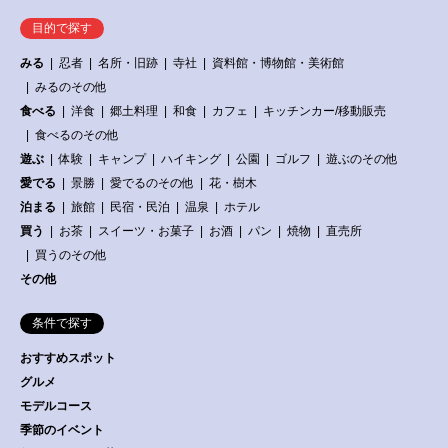
目的で探す
みる
忍者
名所・旧跡
寺社
資料館・博物館・美術館
みるのその他
食べる
洋食
郷土料理
和食
カフェ
キッチンカー/移動販売
食べるのその他
遊ぶ
体験
キャンプ
ハイキング
公園
ゴルフ
遊ぶのその他
愛でる
景勝
愛でるのその他
花・樹木
泊まる
旅館
民宿・民泊
温泉
ホテル
買う
お茶
スイーツ・お菓子
お酒
パン
焼物
直売所
買うのその他
その他
条件で探す
おすすめスポット
グルメ
モデルコース
季節のイベント