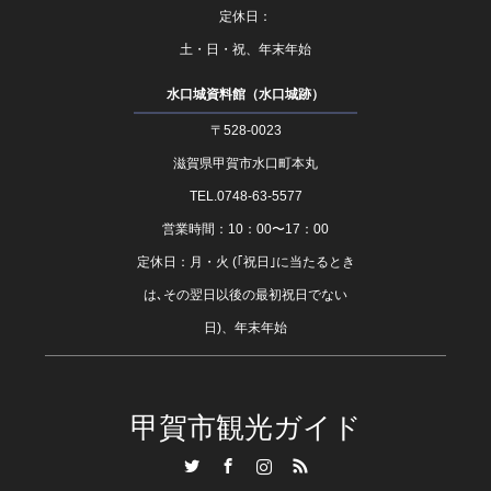
定休日：
土・日・祝、年末年始
水口城資料館（水口城跡）
〒528-0023
滋賀県甲賀市水口町本丸
TEL.0748-63-5577
営業時間：10：00〜17：00
定休日：月・火 (｢祝日｣に当たるとき
は､その翌日以後の最初祝日でない
日)、年末年始
甲賀市観光ガイド
Twitter
Facebook
Instagram
RSS