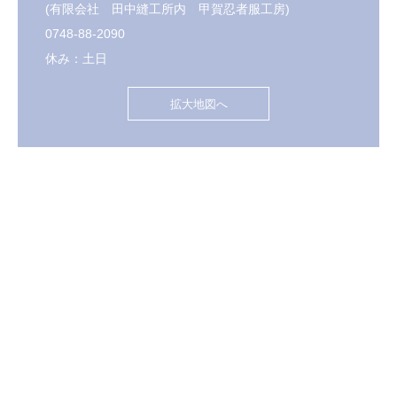
(有限会社 田中縫工所内 甲賀忍者服工房)
0748-88-2090
休み：土日
拡大地図へ