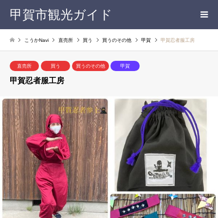
甲賀市観光ガイド
こうかNavi
直売所
買う
買うのその他
甲賀
甲賀忍者服工房
直売所
買う
買うのその他
甲賀
甲賀忍者服工房