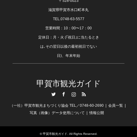
〒528-0023
滋賀県甲賀市水口町本丸
TEL.0748-63-5577
営業時間：10：00〜17：00
定休日：月・火 (｢祝日｣に当たるとき
は､その翌日以後の最初祝日でない
日)、年末年始
甲賀市観光ガイド
Twitter
Facebook
Instagram
RSS
（一社）甲賀市観光まちづくり協会 TEL／0748-60-2690
会員一覧
写真（画像）データ使用について
情報公開
©
甲賀市観光ガイド
. All Rights Reserved.