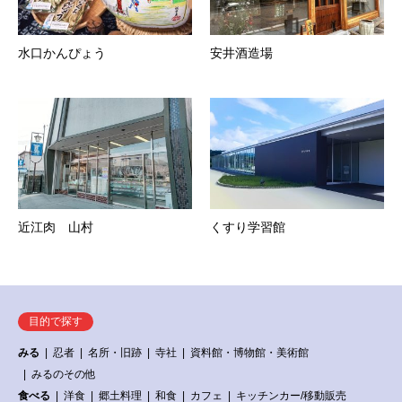
水口かんぴょう
安井酒造場
近江肉 山村
くすり学習館
目的で探す
みる
忍者
名所・旧跡
寺社
資料館・博物館・美術館
みるのその他
食べる
洋食
郷土料理
和食
カフェ
キッチンカー/移動販売