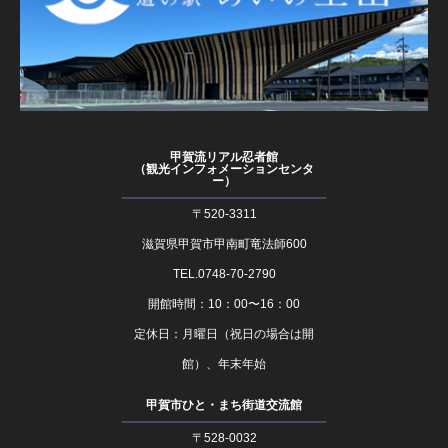
甲賀流リアル忍者館
（観光インフォメーションセンタ
ー）
〒520-3311
滋賀県甲賀市甲南町竜法師600
TEL.0748-70-2790
開館時間：10：00〜16：00
定休日：月曜日（祝日の場合は開
館）、年末年始
甲賀市ひと・まち街道交流館
〒528-0032