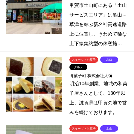
甲賀市土山町にある「土山
サービスエリア」は亀山～
草津を結ぶ新名神高速道路
上に位置し、きわめて稀な
上下線集約型の休憩施…
スイーツ・お菓子
水口
グルメ
御菓子司 株式会社大彌
明治10年創業。地域の和菓
子屋さんとして、130年以
上、滋賀県は甲賀の地で営
みを続けております。
スイーツ・お菓子
土山