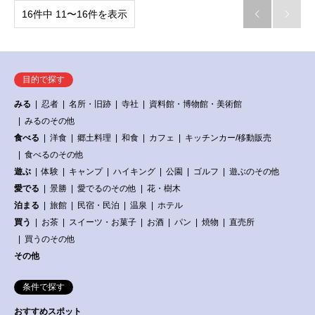
16件中 11〜16件を表示


目的で探す
みる
忍者
名所・旧跡
寺社
資料館・博物館・美術館
みるのその他
食べる
洋食
郷土料理
和食
カフェ
キッチンカー/移動販売
食べるのその他
遊ぶ
体験
キャンプ
ハイキング
公園
ゴルフ
遊ぶのその他
愛でる
景勝
愛でるのその他
花・樹木
泊まる
旅館
民宿・民泊
温泉
ホテル
買う
お茶
スイーツ・お菓子
お酒
パン
焼物
直売所
買うのその他
その他
条件で探す
おすすめスポット