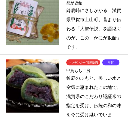
蟹が坂飴
鈴鹿峠にさしかかる 滋賀
県甲賀市土山町。昔より伝
わる「大蟹伝説」を語継ぐ
のが、この「かにが坂飴」
です。
キッチンカー/移動販売
甲賀
甲賀もち工房
鈴鹿のふもと、美しい水と
空気に恵まれたこの地で、
滋賀県のこだわり認証米の
指定を受け、伝統の和の味
を今に受け継いでいま…