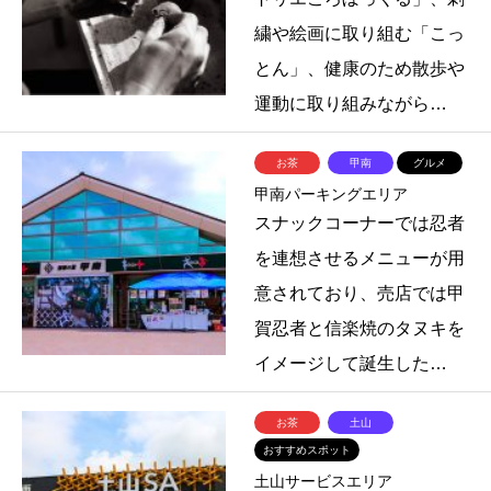
繍や絵画に取り組む「こっ
とん」、健康のため散歩や
運動に取り組みながら…
お茶
甲南
グルメ
甲南パーキングエリア
スナックコーナーでは忍者
を連想させるメニューが用
意されており、売店では甲
賀忍者と信楽焼のタヌキを
イメージして誕生した…
お茶
土山
おすすめスポット
土山サービスエリア