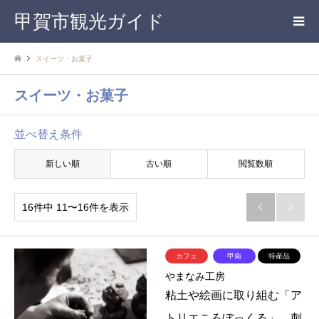
甲賀市観光ガイド
スイーツ・お菓子
スイーツ・お菓子
並べ替え条件
新しい順
古い順
閲覧数順
16件中 11〜16件を表示


カフェ
甲南
特産品
やまなみ工房
粘土や絵画に取り組む「ア
トリエころぼっくる」、刺