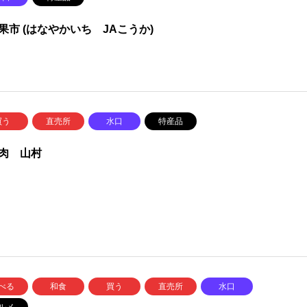
果市 (はなやかいち JAこうか)
買う
直売所
水口
特産品
肉 山村
べる
和食
買う
直売所
水口
ルメ