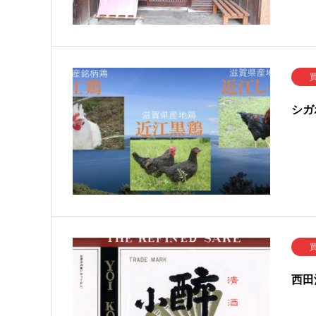
シガ
西田