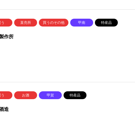
買う
直売所
買うのその他
甲南
特産品
製作所
買う
お酒
甲賀
特産品
酒造