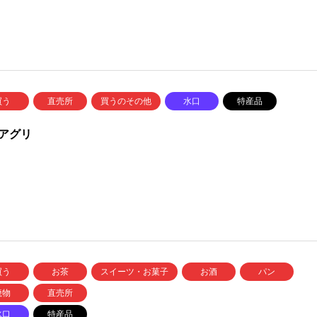
買う
直売所
買うのその他
水口
特産品
アグリ
買う
お茶
スイーツ・お菓子
お酒
パン
焼物
直売所
水口
特産品