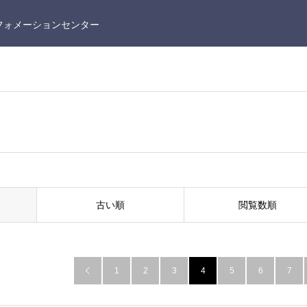
フォメーションセンター
古い順
閲覧数順
1
2
3
4
5
6
7
