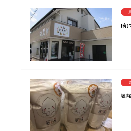
(有
堀内