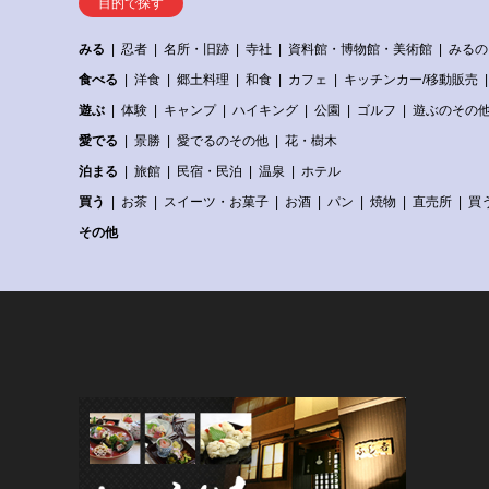
目的で探す
みる
忍者
名所・旧跡
寺社
資料館・博物館・美術館
みるの
食べる
洋食
郷土料理
和食
カフェ
キッチンカー/移動販売
遊ぶ
体験
キャンプ
ハイキング
公園
ゴルフ
遊ぶのその
愛でる
景勝
愛でるのその他
花・樹木
泊まる
旅館
民宿・民泊
温泉
ホテル
買う
お茶
スイーツ・お菓子
お酒
パン
焼物
直売所
買
その他