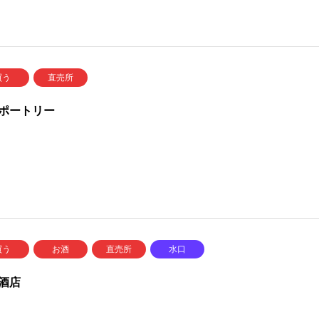
買う
直売所
ポートリー
買う
お酒
直売所
水口
酒店