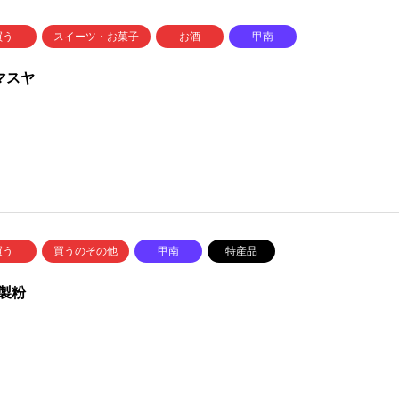
買う
スイーツ・お菓子
お酒
甲南
)マスヤ
買う
買うのその他
甲南
特産品
製粉