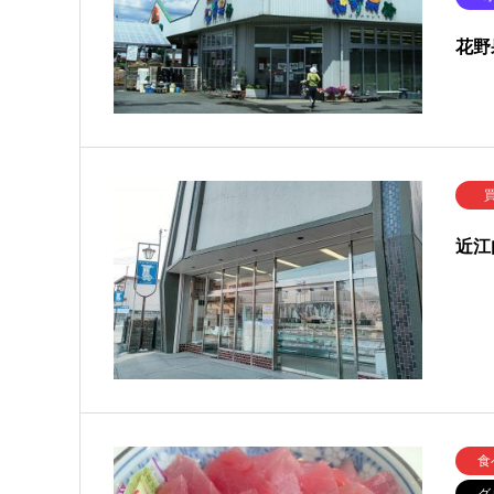
花野
近江
食
グ