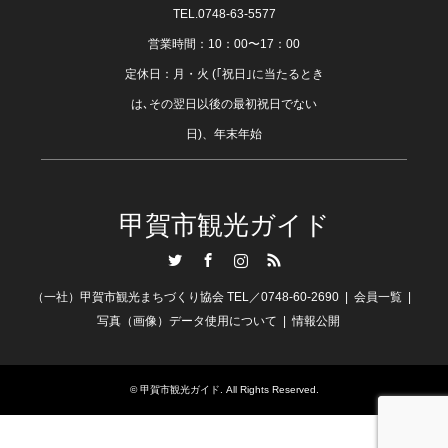
TEL.0748-63-5577
営業時間：10：00〜17：00
定休日：月・火 (｢祝日｣に当たるとき
は､その翌日以後の最初祝日でない
日)、年末年始
甲賀市観光ガイド
Twitter
Facebook
Instagram
RSS
（一社）甲賀市観光まちづくり協会 TEL／0748-60-2690
会員一覧
写真（画像）データ使用について
情報公開
©
甲賀市観光ガイド
. All Rights Reserved.