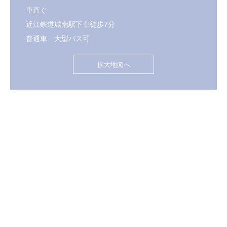
車直ぐ
近江鉄道城南駅下車徒歩7分
普通車 大型バス可
拡大地図へ