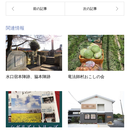
関連情報
水口宿本陣跡、脇本陣跡
竜法師村おこしの会