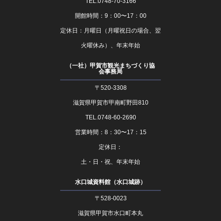
TEL.0748-70-3166
開館時間：9：00〜17：00
定休日：月曜日（月曜祝日の場合、翌
火曜休み）、年末年始
（一社）甲賀市観光まちづくり協
会事務局
〒520-3308
滋賀県甲賀市甲南町野田810
TEL.0748-60-2690
営業時間：8：30〜17：15
定休日：
土・日・祝、年末年始
水口城資料館（水口城跡）
〒528-0023
滋賀県甲賀市水口町本丸