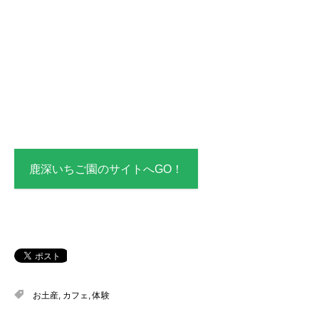
鹿深いちご園のサイトへGO！
お土産
,
カフェ
,
体験