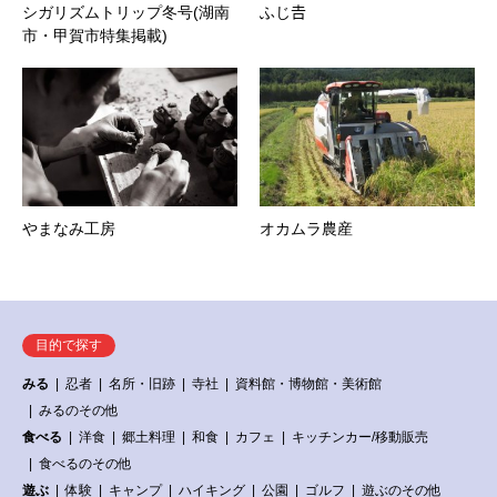
シガリズムトリップ冬号(湖南
ふじ𠮷
市・甲賀市特集掲載)
やまなみ工房
オカムラ農産
目的で探す
みる
忍者
名所・旧跡
寺社
資料館・博物館・美術館
みるのその他
食べる
洋食
郷土料理
和食
カフェ
キッチンカー/移動販売
食べるのその他
遊ぶ
体験
キャンプ
ハイキング
公園
ゴルフ
遊ぶのその他