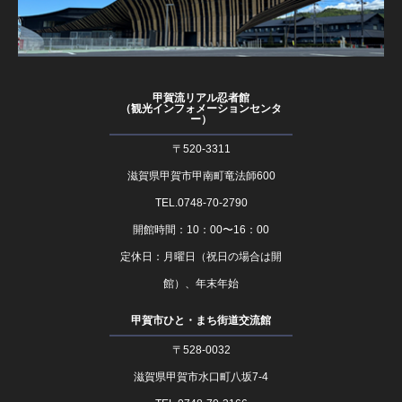
甲賀流リアル忍者館
（観光インフォメーションセンタ
ー）
〒520-3311
滋賀県甲賀市甲南町竜法師600
TEL.0748-70-2790
開館時間：10：00〜16：00
定休日：月曜日（祝日の場合は開
館）、年末年始
甲賀市ひと・まち街道交流館
〒528-0032
滋賀県甲賀市水口町八坂7-4