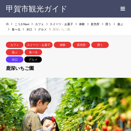
甲賀市観光ガイド
こうかNavi
カフェ
スイーツ・お菓子
体験
直売所
買う
遊ぶ
食べる
水口
グルメ
鹿深いちご園
カフェ
スイーツ・お菓子
体験
直売所
買う
遊ぶ
食べる
水口
グルメ
鹿深いちご園