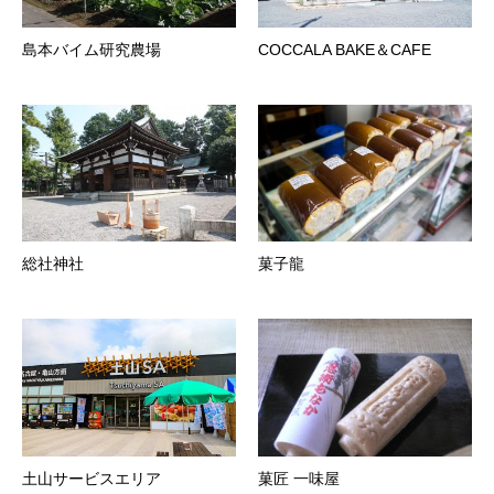
島本バイム研究農場
COCCALA BAKE＆CAFE
総社神社
菓子龍
土山サービスエリア
菓匠 一味屋