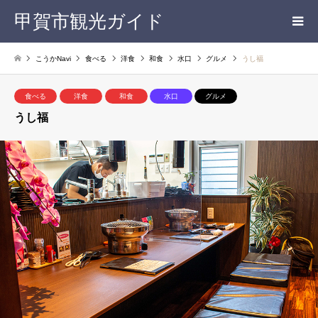
甲賀市観光ガイド
こうかNavi
食べる
洋食
和食
水口
グルメ
うし福
食べる
洋食
和食
水口
グルメ
うし福