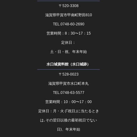
〒520-3308
滋賀県甲賀市甲南町野田810
TEL.0748-60-2690
営業時間：8：30〜17：15
定休日：
土・日・祝、年末年始
水口城資料館（水口城跡）
〒528-0023
滋賀県甲賀市水口町本丸
TEL.0748-63-5577
営業時間：10：00〜17：00
定休日：月・火 (｢祝日｣に当たるとき
は､その翌日以後の最初祝日でない
日)、年末年始