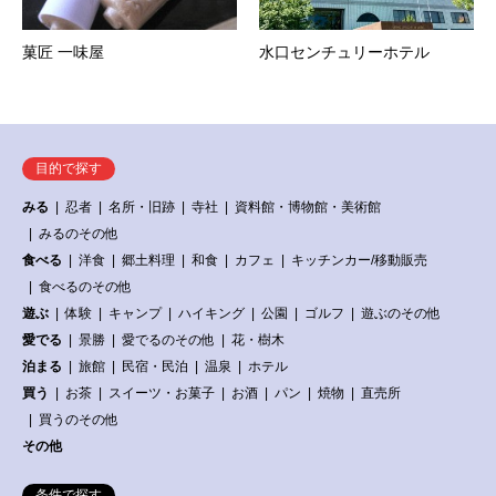
菓匠 一味屋
水口センチュリーホテル
目的で探す
みる
忍者
名所・旧跡
寺社
資料館・博物館・美術館
みるのその他
食べる
洋食
郷土料理
和食
カフェ
キッチンカー/移動販売
食べるのその他
遊ぶ
体験
キャンプ
ハイキング
公園
ゴルフ
遊ぶのその他
愛でる
景勝
愛でるのその他
花・樹木
泊まる
旅館
民宿・民泊
温泉
ホテル
買う
お茶
スイーツ・お菓子
お酒
パン
焼物
直売所
買うのその他
その他
条件で探す