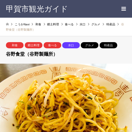
甲賀市観光ガイド
こうかNavi
和食
郷土料理
食べる
水口
グルメ
特産品
谷
野食堂（谷野製麺所）
和食
郷土料理
食べる
水口
グルメ
特産品
谷野食堂（谷野製麺所）