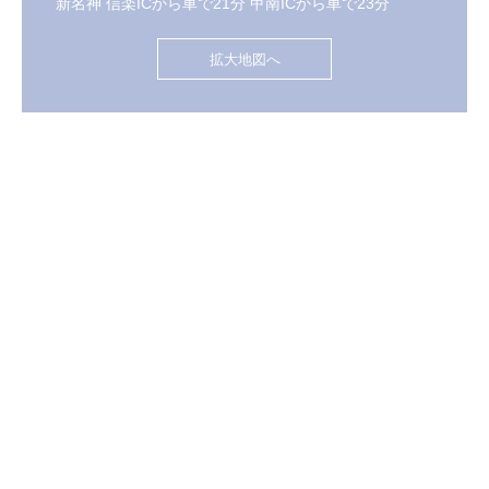
新名神 信楽ICから車で21分 甲南ICから車で23分
拡大地図へ