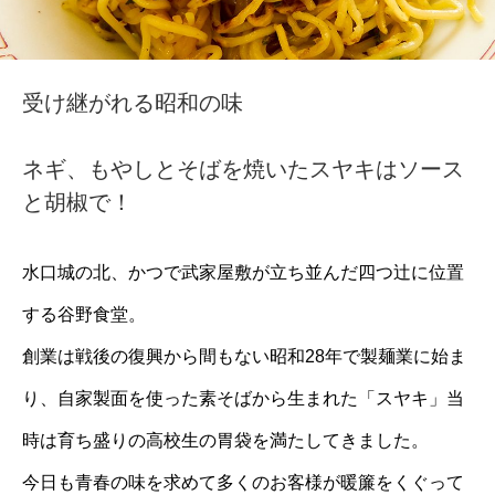
受け継がれる昭和の味
ネギ、もやしとそばを焼いたスヤキはソース
と胡椒で！
水口城の北、かつで武家屋敷が立ち並んだ四つ辻に位置
する谷野食堂。
創業は戦後の復興から間もない昭和28年で製麺業に始ま
り、自家製面を使った素そばから生まれた「スヤキ」当
時は育ち盛りの高校生の胃袋を満たしてきました。
今日も青春の味を求めて多くのお客様が暖簾をくぐって