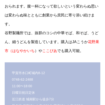
おられます。腹一杯になって欲しいという変わらぬ思い
は変わらぬ味とともに創業から庶民に寄り添い続けま
す。
谷野製麺所では、抜群のコシの中華そば、和そば、うど
ん、細うどんを製造しています。購入はJAこうか
花野果
市（はなやかいち
）や
ここぴあ
でも購入可能。
甲賀市水口町城内8-12
0748-62-2488
11:00〜18:00
日曜日祝日定休
近江鉄道 城南駅から徒歩7分