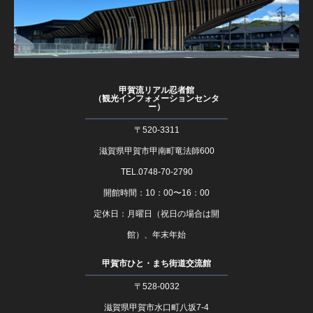
甲賀流リアル忍者館
（観光インフォメーションセンタ
ー）
〒520-3311
滋賀県甲賀市甲南町竜法師600
TEL.0748-70-2790
開館時間：10：00〜16：00
定休日：月曜日（祝日の場合は開
館）、年末年始
甲賀市ひと・まち街道交流館
〒528-0032
滋賀県甲賀市水口町八坂7-4