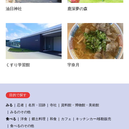
油日神社
鹿深夢の森
くすり学習館
宇奈月
目的で探す
みる
忍者
名所・旧跡
寺社
資料館・博物館・美術館
みるのその他
食べる
洋食
郷土料理
和食
カフェ
キッチンカー/移動販売
食べるのその他