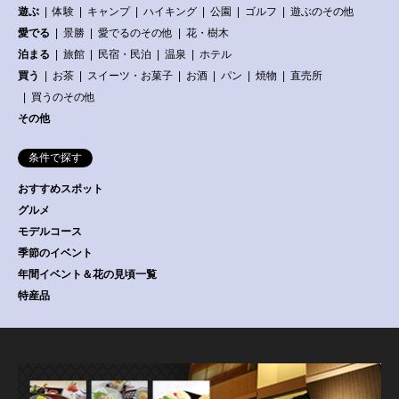
遊ぶ
体験
キャンプ
ハイキング
公園
ゴルフ
遊ぶのその他
愛でる
景勝
愛でるのその他
花・樹木
泊まる
旅館
民宿・民泊
温泉
ホテル
買う
お茶
スイーツ・お菓子
お酒
パン
焼物
直売所
買うのその他
その他
条件で探す
おすすめスポット
グルメ
モデルコース
季節のイベント
年間イベント＆花の見頃一覧
特産品