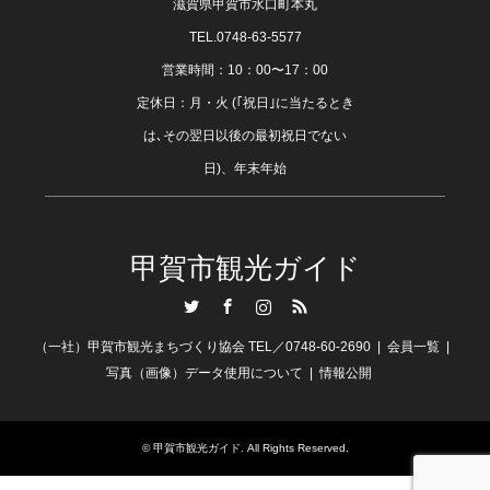
滋賀県甲賀市水口町本丸
TEL.0748-63-5577
営業時間：10：00〜17：00
定休日：月・火 (｢祝日｣に当たるとき
は､その翌日以後の最初祝日でない
日)、年末年始
甲賀市観光ガイド
Twitter
Facebook
Instagram
RSS
（一社）甲賀市観光まちづくり協会 TEL／0748-60-2690
会員一覧
写真（画像）データ使用について
情報公開
©
甲賀市観光ガイド
. All Rights Reserved.