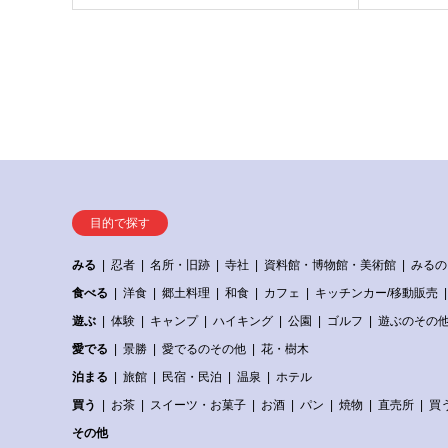
目的で探す
みる
忍者
名所・旧跡
寺社
資料館・博物館・美術館
みるの
食べる
洋食
郷土料理
和食
カフェ
キッチンカー/移動販売
遊ぶ
体験
キャンプ
ハイキング
公園
ゴルフ
遊ぶのその
愛でる
景勝
愛でるのその他
花・樹木
泊まる
旅館
民宿・民泊
温泉
ホテル
買う
お茶
スイーツ・お菓子
お酒
パン
焼物
直売所
買
その他