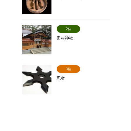
2位
田村神社
3位
忍者