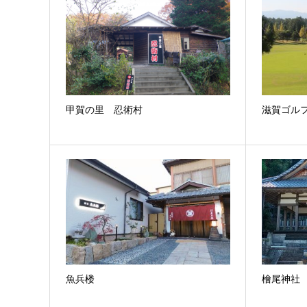
甲賀の里 忍術村
滋賀ゴルフ
魚兵楼
檜尾神社