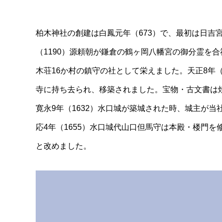
柏木神社の創建は白鳳元年（673）で、最初は日吉
（1190）源頼朝が鎌倉の鶴ヶ岡八幡宮の御分霊を
木荘16か村の鎮守の社として栄えました。天正8年
寺に持ち去られ、移築されました。宝物・古文書は
寛永9年（1632）水口城が築城された時、城主が
応4年（1655）水口城代山口但馬守は本殿・楼門
と改めました。