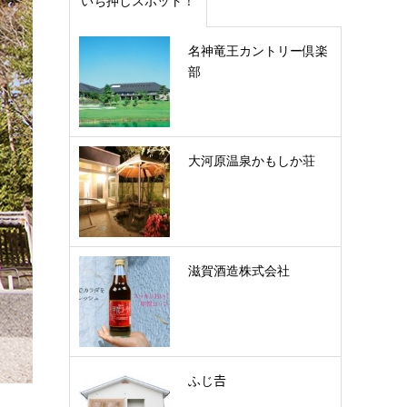
いち押しスポット！
名神竜王カントリー倶楽
部
大河原温泉かもしか荘
滋賀酒造株式会社
ふじ𠮷