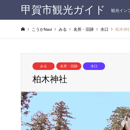
甲賀市観光ガイド
観光イン
こうかNavi
みる
名所・旧跡
水口
柏木神
みる
名所・旧跡
水口
柏木神社