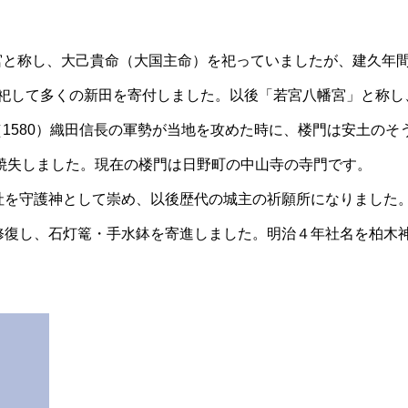
宮と称し、大己貴命（大国主命）を祀っていましたが、建久年
合祀して多くの新田を寄付しました。以後「若宮八幡宮」と称し
（1580）織田信長の軍勢が当地を攻めた時に、楼門は安土のそ
焼失しました。現在の楼門は日野町の中山寺の寺門です。
当社を守護神として崇め、以後歴代の城主の祈願所になりました
を修復し、石灯篭・手水鉢を寄進しました。明治４年社名を柏木