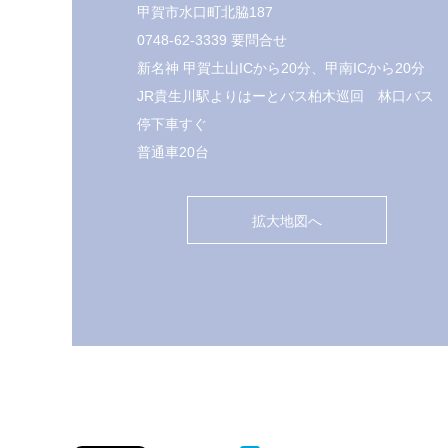
甲賀市水口町北脇187
0748-62-3339 要問合せ
新名神 甲賀土山ICから20分、甲南ICから20分
JR貴生川駅よりはーとバス柏木巡回 林口バス
停下車すぐ
普通車20台
拡大地図へ