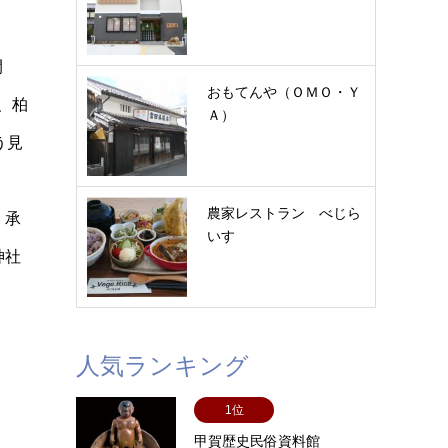
間
おもてんや（ＯＭＯ・Ｙ
、柏
Ａ）
う見
農家レストラン べじら
。承
いす
神社
人気ランキング
1位
甲賀歴史民俗資料館