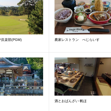
倶楽部(PGM)
農家レストラン べじらいす
酒とおばんざい 帆ほ