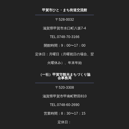
甲賀市ひと・まち街道交流館
〒528-0032
滋賀県甲賀市水口町八坂7-4
TEL.0748-70-3166
開館時間：9：00〜17：00
定休日：月曜日（月曜祝日の場合、翌
火曜休み）、年末年始
（一社）甲賀市観光まちづくり協
会事務局
〒520-3308
滋賀県甲賀市甲南町野田810
TEL.0748-60-2690
営業時間：8：30〜17：15
定休日：