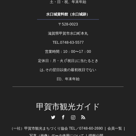
土・日・祝、年末年始
水口城資料館（水口城跡）
〒528-0023
滋賀県甲賀市水口町本丸
TEL.0748-63-5577
営業時間：10：00〜17：00
定休日：月・火 (｢祝日｣に当たるとき
は､その翌日以後の最初祝日でない
日)、年末年始
甲賀市観光ガイド
Twitter
Facebook
Instagram
RSS
（一社）甲賀市観光まちづくり協会 TEL／0748-60-2690
会員一覧
写真（画像）データ使用について
情報公開