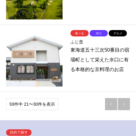
食べる
水口
グルメ
ふじ𠮷
東海道五十三次50番目の宿
場町として栄えた水口に有
る本格的な京料理のお店
59件中 21〜30件を表示


目的で探す