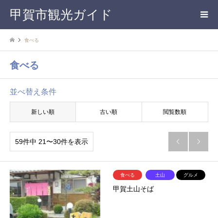
甲賀市観光ガイド
食べる
食べる
並べ替え条件
新しい順
古い順
閲覧数順
59件中 21〜30件を表示


食べる
土山
グルメ
甲賀土山そば