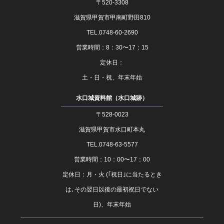
〒520-3308
滋賀県甲賀市甲南町野田810
TEL.0748-60-2690
営業時間：8：30〜17：15
定休日：
土・日・祝、年末年始
水口城資料館（水口城跡）
〒528-0023
滋賀県甲賀市水口町本丸
TEL.0748-63-5577
営業時間：10：00〜17：00
定休日：月・火 (｢祝日｣に当たるとき
は､その翌日以後の最初祝日でない
日)、年末年始