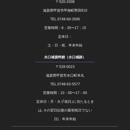
〒520-3308
滋賀県甲賀市甲南町野田810
TEL.0748-60-2690
営業時間：8：30〜17：15
定休日：
土・日・祝、年末年始
水口城資料館（水口城跡）
〒528-0023
滋賀県甲賀市水口町本丸
TEL.0748-63-5577
営業時間：10：00〜17：00
定休日：月・火 (｢祝日｣に当たるとき
は､その翌日以後の最初祝日でない
日)、年末年始