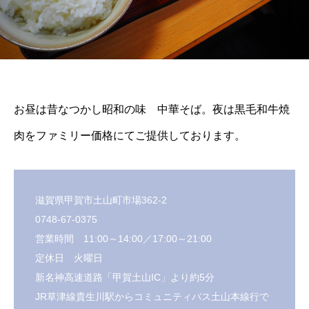
お昼は昔なつかし昭和の味 中華そば。夜は黒毛和牛焼
肉をファミリー価格にてご提供しております。
滋賀県甲賀市土山町市場362-2
0748-67-0375
営業時間 11:00～14:00／17:00～21:00
定休日 火曜日
新名神高速道路「甲賀土山IC」より約5分
JR草津線貴生川駅からコミュニティバス土山本線行で