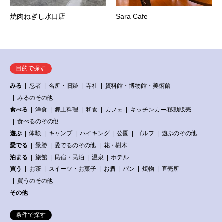
焼肉ねぎし水口店
Sara Cafe
目的で探す
みる
忍者
名所・旧跡
寺社
資料館・博物館・美術館
みるのその他
食べる
洋食
郷土料理
和食
カフェ
キッチンカー/移動販売
食べるのその他
遊ぶ
体験
キャンプ
ハイキング
公園
ゴルフ
遊ぶのその他
愛でる
景勝
愛でるのその他
花・樹木
泊まる
旅館
民宿・民泊
温泉
ホテル
買う
お茶
スイーツ・お菓子
お酒
パン
焼物
直売所
買うのその他
その他
条件で探す