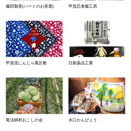
藤田製茶(ハートのお茶屋)
甲賀忍者服工房
甲賀流にんじゃ風呂敷
日新薬品工業
竜法師村おこしの会
水口かんぴょう