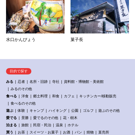
水口かんぴょう
菓子長
目的で探す
みる
忍者
名所・旧跡
寺社
資料館・博物館・美術館
みるのその他
食べる
洋食
郷土料理
和食
カフェ
キッチンカー/移動販売
食べるのその他
遊ぶ
体験
キャンプ
ハイキング
公園
ゴルフ
遊ぶのその他
愛でる
景勝
愛でるのその他
花・樹木
泊まる
旅館
民宿・民泊
温泉
ホテル
買う
お茶
スイーツ・お菓子
お酒
パン
焼物
直売所