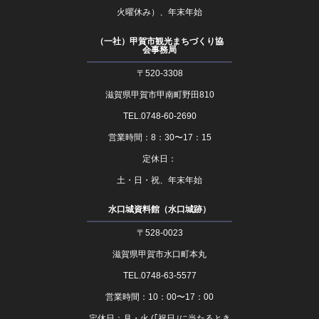
火曜休み）、年末年始
（一社）甲賀市観光まちづくり協
会事務局
〒520-3308
滋賀県甲賀市甲南町野田810
TEL.0748-60-2690
営業時間：8：30〜17：15
定休日：
土・日・祝、年末年始
水口城資料館（水口城跡）
〒528-0023
滋賀県甲賀市水口町本丸
TEL.0748-63-5577
営業時間：10：00〜17：00
定休日：月・火 (｢祝日｣に当たるとき