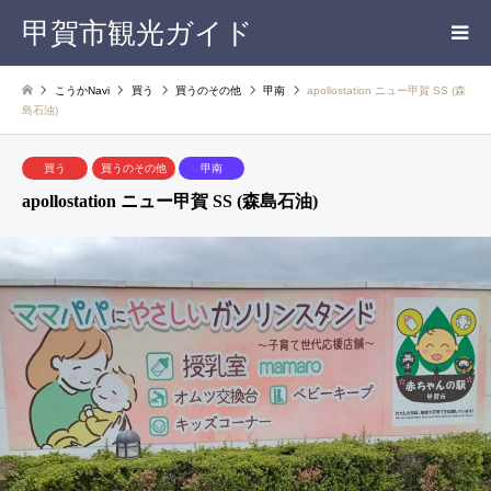
甲賀市観光ガイド
こうかNavi
買う
買うのその他
甲南
apollostation ニュー甲賀 SS (森
島石油)
買う
買うのその他
甲南
apollostation ニュー甲賀 SS (森島石油)