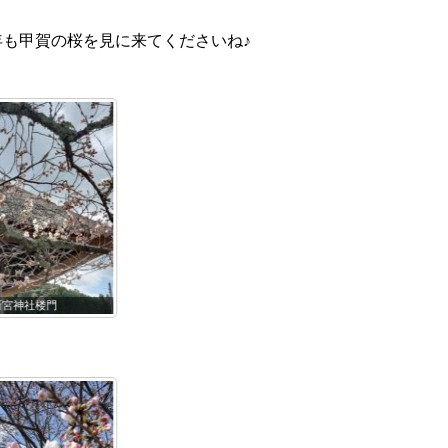
年も甲賀の桜を見に来てくださいね♪
8新宮神社
0417新宮神社
0414新宮神社表門