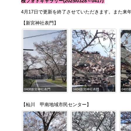
桜フォトギャラリー(2025/0328～0417)
4月17日で更新を終了させていただきます。また来
【新宮神社表門】
門
0404新宮神社表門
0403新宮神社楼門
032
【杣川 甲南地域市民センター】