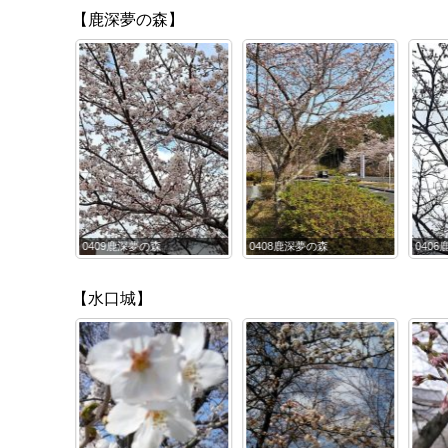
【鹿深夢の森】
0408鹿深夢の森
0406鹿深夢の森 (2)
040
【水口城】