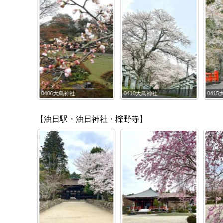
0415大鳥神社
0410大鳥神社
040
【油日駅・油日神社・櫟野寺】