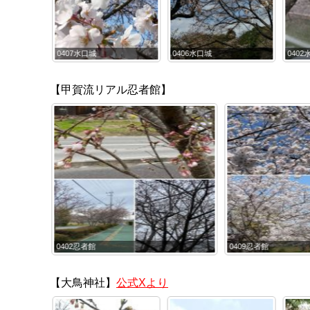
0402水口城跡
0416水口城
0413
【甲賀流リアル忍者館】
0409忍者館
0402忍者館
【大鳥神社】
公式Xより