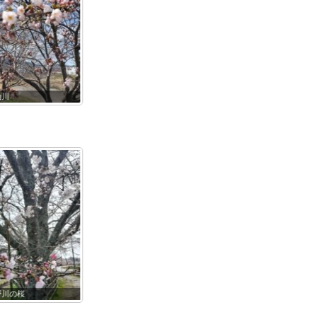
3杣川堤
0402杣川
0328杣川
9野川の桜
0417野川の桜
0416杣川