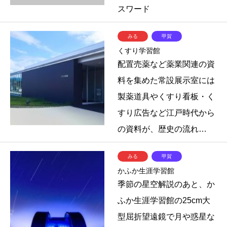
スワード
みる
甲賀
くすり学習館
配置売薬など薬業関連の資
料を集めた常設展示室には
製薬道具やくすり看板・く
すり広告など江戸時代から
の資料が、歴史の流れ…
みる
甲賀
かふか生涯学習館
季節の星空解説のあと、か
ふか生涯学習館の25cm大
型屈折望遠鏡で月や惑星な