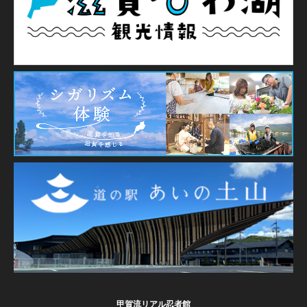
甲賀流リアル忍者館