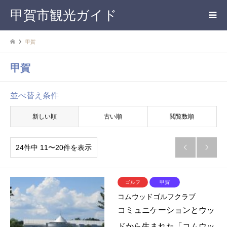
甲賀市観光ガイド
甲賀
甲賀
並べ替え条件
新しい順
古い順
閲覧数順
24件中 11〜20件を表示


ゴルフ
甲賀
コムウッドゴルフクラブ
コミュニケーションとウッ
ドから生まれた「コムウッ