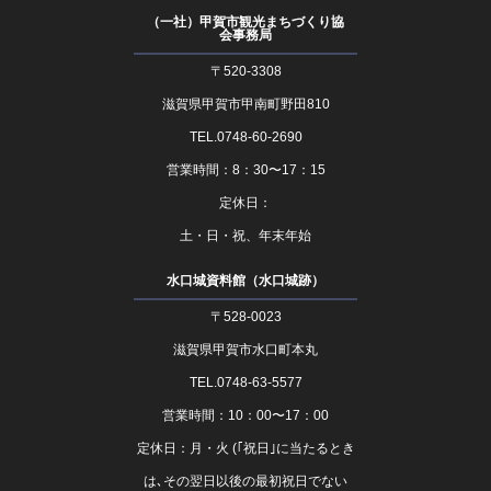
（一社）甲賀市観光まちづくり協
会事務局
〒520-3308
滋賀県甲賀市甲南町野田810
TEL.0748-60-2690
営業時間：8：30〜17：15
定休日：
土・日・祝、年末年始
水口城資料館（水口城跡）
〒528-0023
滋賀県甲賀市水口町本丸
TEL.0748-63-5577
営業時間：10：00〜17：00
定休日：月・火 (｢祝日｣に当たるとき
は､その翌日以後の最初祝日でない