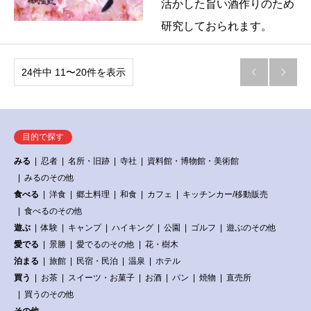
活かした旨い酒作りのため
研究しておられます。
24件中 11〜20件を表示


目的で探す
みる
忍者
名所・旧跡
寺社
資料館・博物館・美術館
みるのその他
食べる
洋食
郷土料理
和食
カフェ
キッチンカー/移動販売
食べるのその他
遊ぶ
体験
キャンプ
ハイキング
公園
ゴルフ
遊ぶのその他
愛でる
景勝
愛でるのその他
花・樹木
泊まる
旅館
民宿・民泊
温泉
ホテル
買う
お茶
スイーツ・お菓子
お酒
パン
焼物
直売所
買うのその他