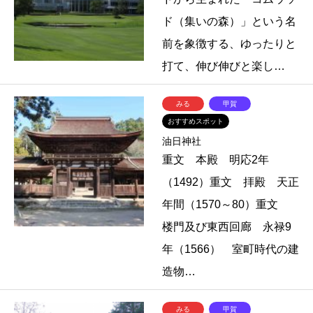
ド（集いの森）」という名
前を象徴する、ゆったりと
打て、伸び伸びと楽し…
みる
甲賀
おすすめスポット
油日神社
重文 本殿 明応2年
（1492）重文 拝殿 天正
年間（1570～80）重文
楼門及び東西回廊 永禄9
年（1566） 室町時代の建
造物…
みる
甲賀