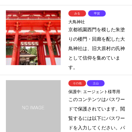
みる
甲賀
大鳥神社
京都祇園西門を模した朱塗
りの楼門・回廊を配した大
鳥神社は、旧大原村の氏神
として信仰を集めていま
す。
その他
土山
保護中: エージェント様専用
このコンテンツはパスワー
ドで保護されています。閲
覧するには以下にパスワー
ドを入力してください。パ