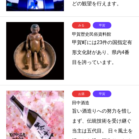
どの観望を行えます。
みる
甲賀
甲賀歴史民俗資料館
甲賀町には23件の国指定有
形文化財があり、県内4番
目を誇っています。
お酒
甲賀
田中酒造
旨い酒造りへの努力を惜し
まず、伝統技術を受け継ぐ
当主は五代目。 日々風土を