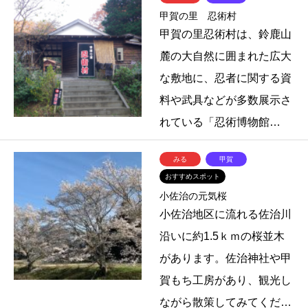
甲賀の里 忍術村
甲賀の里忍術村は、鈴鹿山
麓の大自然に囲まれた広大
な敷地に、忍者に関する資
料や武具などが多数展示さ
れている「忍術博物館…
みる
甲賀
おすすめスポット
小佐治の元気桜
小佐治地区に流れる佐治川
沿いに約1.5ｋｍの桜並木
があります。佐治神社や甲
賀もち工房があり、観光し
ながら散策してみてくだ…