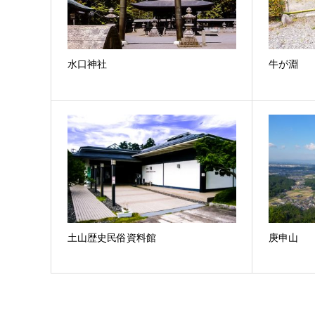
水口神社
牛が淵
土山歴史民俗資料館
庚申山