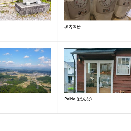
堀内製粉
PaiNa (ぱんな)