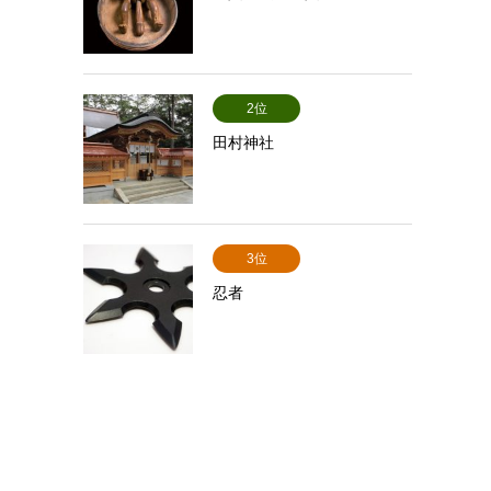
2位
田村神社
3位
忍者