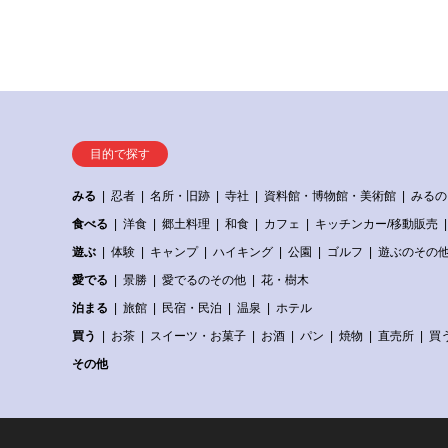
目的で探す
みる
忍者
名所・旧跡
寺社
資料館・博物館・美術館
みるの
食べる
洋食
郷土料理
和食
カフェ
キッチンカー/移動販売
遊ぶ
体験
キャンプ
ハイキング
公園
ゴルフ
遊ぶのその
愛でる
景勝
愛でるのその他
花・樹木
泊まる
旅館
民宿・民泊
温泉
ホテル
買う
お茶
スイーツ・お菓子
お酒
パン
焼物
直売所
買
その他