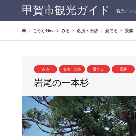
甲賀市観光ガイド
観光イン
こうかNavi
みる
名所・旧跡
愛でる
景勝
みる
名所・旧跡
愛でる
景勝
岩尾の一本杉