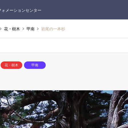
フォメーションセンター
花・樹木
甲南
岩尾の一本杉
花・樹木
甲南