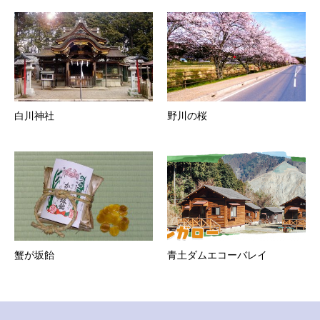
白川神社
野川の桜
蟹が坂飴
青土ダムエコーバレイ