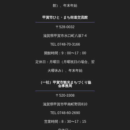
館）、年末年始
甲賀市ひと・まち街道交流館
〒528-0032
滋賀県甲賀市水口町八坂7-4
TEL.0748-70-3166
開館時間：9：00〜17：00
定休日：月曜日（月曜祝日の場合、翌
火曜休み）、年末年始
（一社）甲賀市観光まちづくり協
会事務局
〒520-3308
滋賀県甲賀市甲南町野田810
TEL.0748-60-2690
営業時間：8：30〜17：15