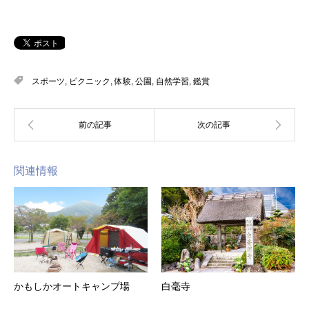
スポーツ
,
ピクニック
,
体験
,
公園
,
自然学習
,
鑑賞
関連情報
かもしかオートキャンプ場
白毫寺