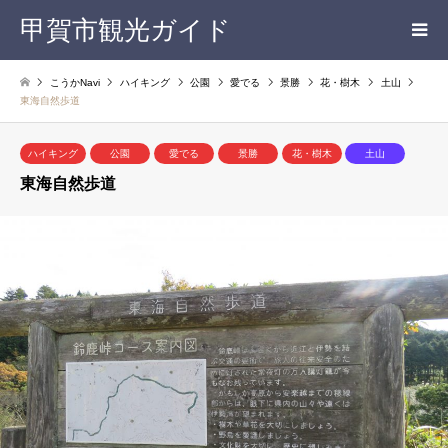
甲賀市観光ガイド
こうかNavi
ハイキング
公園
愛でる
景勝
花・樹木
土山
東海自然歩道
ハイキング
公園
愛でる
景勝
花・樹木
土山
東海自然歩道