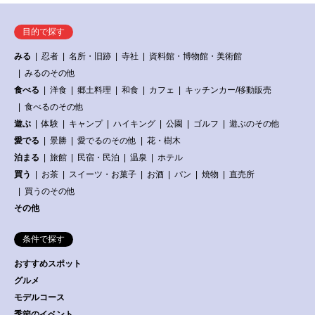
目的で探す
みる
忍者
名所・旧跡
寺社
資料館・博物館・美術館
みるのその他
食べる
洋食
郷土料理
和食
カフェ
キッチンカー/移動販売
食べるのその他
遊ぶ
体験
キャンプ
ハイキング
公園
ゴルフ
遊ぶのその他
愛でる
景勝
愛でるのその他
花・樹木
泊まる
旅館
民宿・民泊
温泉
ホテル
買う
お茶
スイーツ・お菓子
お酒
パン
焼物
直売所
買うのその他
その他
条件で探す
おすすめスポット
グルメ
モデルコース
季節のイベント