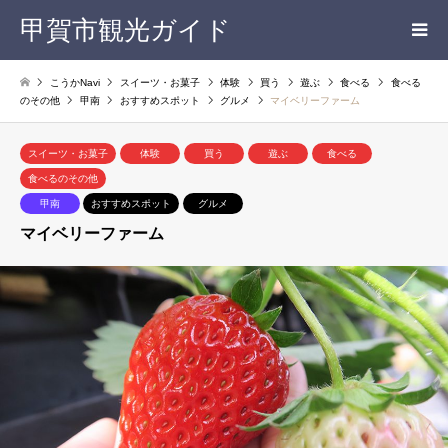
甲賀市観光ガイド
こうかNavi
スイーツ・お菓子
体験
買う
遊ぶ
食べる
食べる
のその他
甲南
おすすめスポット
グルメ
マイベリーファーム
スイーツ・お菓子
体験
買う
遊ぶ
食べる
食べるのその他
甲南
おすすめスポット
グルメ
マイベリーファーム