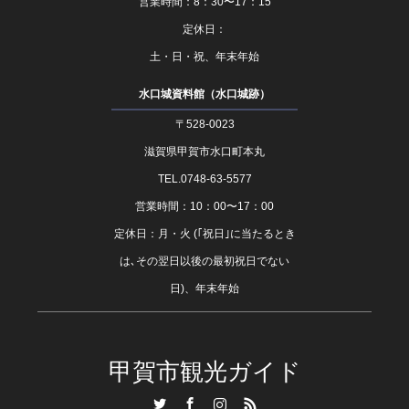
営業時間：8：30〜17：15
定休日：
土・日・祝、年末年始
水口城資料館（水口城跡）
〒528-0023
滋賀県甲賀市水口町本丸
TEL.0748-63-5577
営業時間：10：00〜17：00
定休日：月・火 (｢祝日｣に当たるとき
は､その翌日以後の最初祝日でない
日)、年末年始
甲賀市観光ガイド
Twitter
Facebook
Instagram
RSS